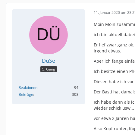
11. Januar 2020 um 23:2
Moin Moin zusamme
ich bin aktuell dab
Er lief zwar ganz ok
irgend etwas.
DüSe
Aber ich fange einfa
5. Gang
Ich besitze einen P
Diesen habe ich vor
Reaktionen
94
Der Basti hat damal
Beiträge
303
Ich habe dann als 
wieder schick usw...
vor etwa 2 Jahren h
Also Kopf runter, Ko