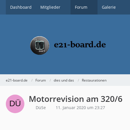
Dashboard
Mitglieder
Forum
Galerie
e21-board.de
Forum
dies und das
Restaurationen
Motorrevision am 320/6
DüSe
11. Januar 2020 um 23:27