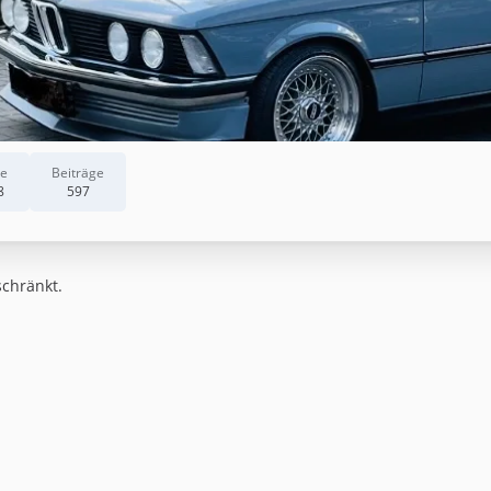
te
Beiträge
8
597
schränkt.