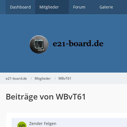
Dashboard
Mitglieder
Forum
Galerie
e21-board.de
Mitglieder
WBvT61
Beiträge von WBvT61
Zender Felgen