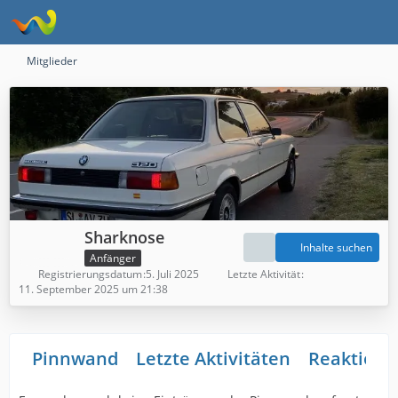
Mitglieder
Sharknose
Inhalte suchen
Anfänger
Registrierungsdatum
5. Juli 2025
Letzte Aktivität
11. September 2025 um 21:38
Pinnwand
Letzte Aktivitäten
Reaktione