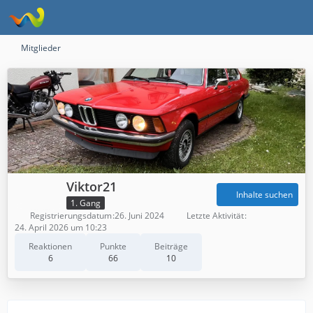
Mitglieder
Viktor21
Inhalte suchen
1. Gang
Registrierungsdatum
26. Juni 2024
Letzte Aktivität
24. April 2026 um 10:23
Reaktionen
Punkte
Beiträge
6
66
10