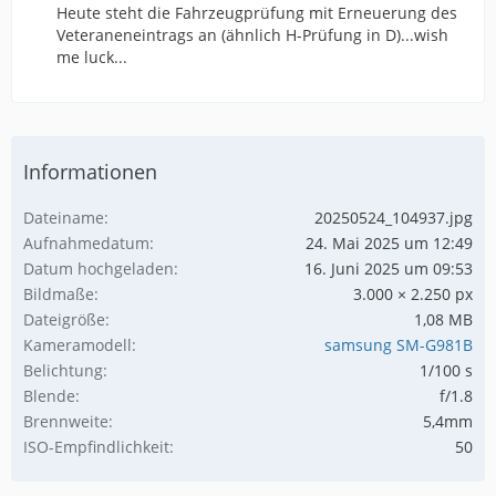
Heute steht die Fahrzeugprüfung mit Erneuerung des
Veteraneneintrags an (ähnlich H-Prüfung in D)...wish
me luck...
Informationen
Dateiname
20250524_104937.jpg
Aufnahmedatum
24. Mai 2025 um 12:49
Datum hochgeladen
16. Juni 2025 um 09:53
Bildmaße
3.000 × 2.250 px
Dateigröße
1,08 MB
Kameramodell
samsung SM-G981B
Belichtung
1/100 s
Blende
f/1.8
Brennweite
5,4mm
ISO-Empfindlichkeit
50