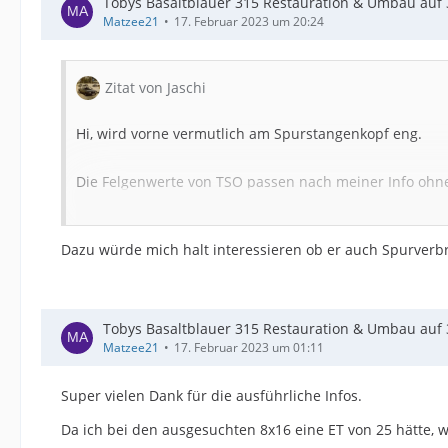
Tobys Basaltblauer 315 Restauration & Umbau auf 3
Matzee21
17. Februar 2023 um 20:24
Zitat von Jaschi
Hi, wird vorne vermutlich am Spurstangenkopf eng.
Die Felgenwerte von TSO passen nach meiner Info ohn
BBS RS1 73 VA 8x16 ET15
Dazu würde mich halt interessieren ob er auch Spurverbre
BBS RS1 74 HA 9x16 ET0
Tobys Basaltblauer 315 Restauration & Umbau auf 3
Matzee21
17. Februar 2023 um 01:11
Grüße
Super vielen Dank für die ausführliche Infos.
Da ich bei den ausgesuchten 8x16 eine ET von 25 hätte, 