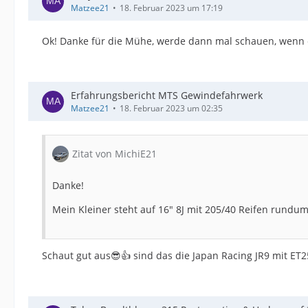
Matzee21
18. Februar 2023 um 17:19
Man kann den Unterschied ganz gut am Abstand Reifen
Ok! Danke für die Mühe, werde dann mal schauen, wenn e
195/40 R16 & 195/45 R16
Erfahrungsbericht MTS Gewindefahrwerk
Matzee21
18. Februar 2023 um 02:35
Zitat von MichiE21
Danke!
Mein Kleiner steht auf 16" 8J mit 205/40 Reifen rundu
Schaut gut aus😎👍 sind das die Japan Racing JR9 mit ET2