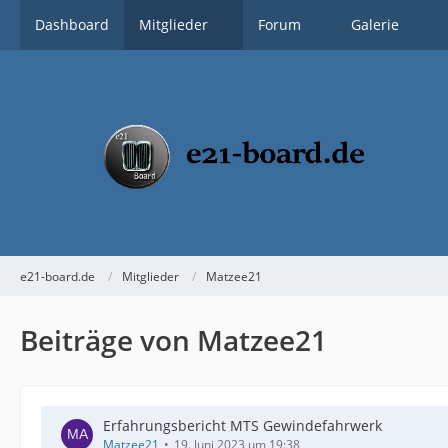
Dashboard
Mitglieder
Forum
Galerie
e21-board.de
Mitglieder
Matzee21
Beiträge von Matzee21
Erfahrungsbericht MTS Gewindefahrwerk
Matzee21
19. Juni 2023 um 19:38