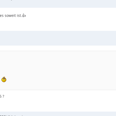
 / Radhaus erkennen...
s soweit ist.👍
m
5 ?