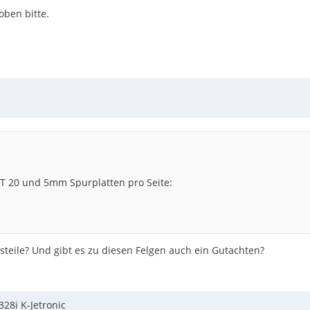
oben bitte.
fen durch neue mit einem 45er Querschnitt getauscht.
ET 20 und 5mm Spurplatten pro Seite:
eile? Und gibt es zu diesen Felgen auch ein Gutachten?
28i K-Jetronic