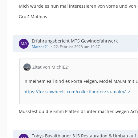
Mich würde es nun mal interessieren von vorne und von 
Gruß Mathias
Erfahrungsbericht MTS Gewindefahrwerk
Zwischenzeitlich habe ich auf der Vorderachse die Rei
Matzee21
22. Februar 2023 um 19:27
Zitat von MichiE21
In meinem Fall sind es Forza Felgen, Model MALM mit 
https://forzzawheels.com/collection/forzza-malm/
Musstest du die 5mm Platten drunter machen,wegen Achst
Tobys Basaltblauer 315 Restauration & Umbau auf 3