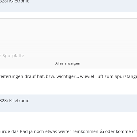
28i K-Jetronic
e Spurplatte
Alles anzeigen
iterungen drauf hat, bzw. wichtiger.., wieviel Luft zum Spurstang
28i K-Jetronic
würde das Rad ja noch etwas weiter reinkommen 👍 oder komme ich 