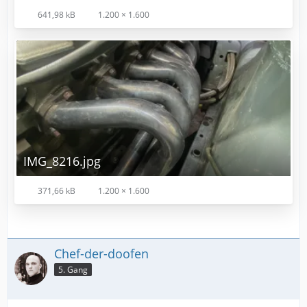
641,98 kB
1.200 × 1.600
IMG_8216.jpg
371,66 kB
1.200 × 1.600
Chef-der-doofen
5. Gang