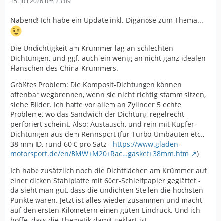
15. Juli 2026 um 23:09
Nabend! Ich habe ein Update inkl. Diganose zum Thema...
Die Undichtigkeit am Krümmer lag an schlechten
Dichtungen, und ggf. auch ein wenig an nicht ganz idealen
Flanschen des China-Krümmers.
Größtes Problem: Die Komposit-Dichtungen können
offenbar wegbrennen, wenn sie nicht richtig stamm sitzen,
siehe Bilder. Ich hatte vor allem an Zylinder 5 echte
Probleme, wo das Sandwich der Dichtung regelrecht
perforiert scheint. Also: Austausch, und rein mit Kupfer-
Dichtungen aus dem Rennsport (für Turbo-Umbauten etc.,
38 mm ID, rund 60 € pro Satz -
https://www.gladen-
motorsport.de/en/BMW+M20+Rac…gasket+38mm.htm
)
Ich habe zusätzlich noch die Dichtflächen am Krümmer auf
einer dicken Stahlplatte mit 60er-Schleifpapier geglättet -
da sieht man gut, dass die undichten Stellen die höchsten
Punkte waren. Jetzt ist alles wieder zusammen und macht
auf den ersten Kilometern einen guten Eindruck. Und ich
hoffe, dass die Thematik damit geklärt ist.