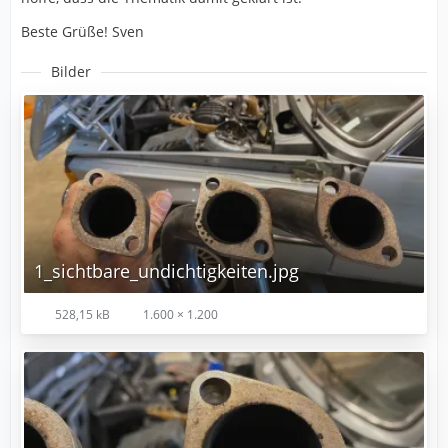
Beste Grüße! Sven
Bilder
1_sichtbare_undichtigkeiten.jpg
528,15 kB
1.600 × 1.200