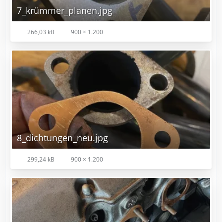
7_krümmer_planen.jpg
266,03 kB
900 × 1.200
8_dichtungen_neu.jpg
299,24 kB
900 × 1.200