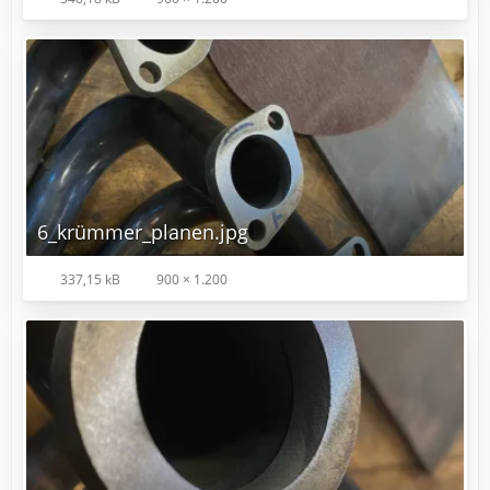
6_krümmer_planen.jpg
337,15 kB
900 × 1.200