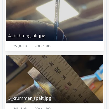
4_dichtung_alt.jpg
250,87 kB
900 × 1.200
5_krümmer_spalt.jpg
346,18 kB
900 × 1.200