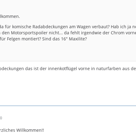
illkommen.
a für komische Radabdeckungen am Wagen verbaut? Hab ich ja no
 den Motorsportspoiler nicht... da fehlt irgendwie der Chrom vorn
für Felgen montiert? Sind das 16" Maxilite?
bdeckungen das ist der innenkotflügel vorne in naturfarben aus d
40
rzliches Willkommen!!