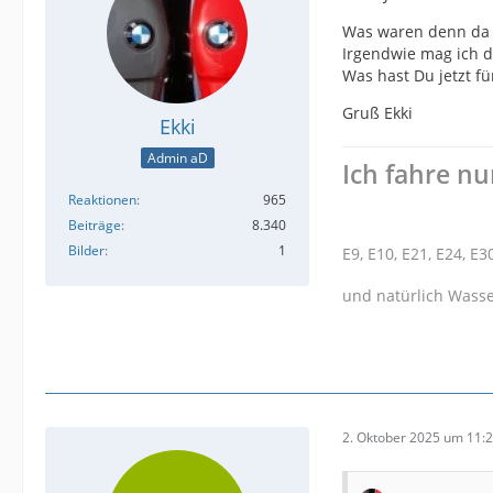
Was waren denn da 
Irgendwie mag ich d
Was hast Du jetzt fü
Gruß Ekki
Ekki
Admin aD
Ich fahre nu
Reaktionen
965
Beiträge
8.340
Bilder
1
E9, E10, E21, E24, E3
und natürlich Wasser
2. Oktober 2025 um 11: