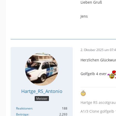
Lieben Gruß
Jens
2. Oktober 2025 um 07:
Herzlichen Glückwu
Golfgelb 4 ever
Hartge_RS_Antonio
Meister
Hartge RS ascotgrau
Reaktionen
188
A1/3 Clone golfgelb 
Beiträge
2.293