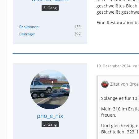
geschweißtes Blech.
5. Gang
geschweißt geschwei
Eine Restauration b
Reaktionen
133
Beiträge
292
19. Dezember 2024 um 
Zitat von Br
Solange es für 10 
Mein 316 im Erstl
pho_e_nix
freuen.
5. Gang
Und gleichzeitig 
Blechteilen. 323i 