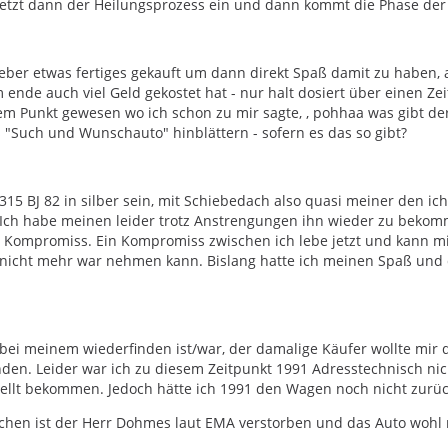
setzt dann der Heilungsprozess ein und dann kommt die Phase der 
lieber etwas fertiges gekauft um dann direkt Spaß damit zu haben,
 ende auch viel Geld gekostet hat - nur halt dosiert über einen Ze
m Punkt gewesen wo ich schon zu mir sagte, , pohhaa was gibt d
"Such und Wunschauto" hinblättern - sofern es das so gibt?
n 315 BJ 82 in silber sein, mit Schiebedach also quasi meiner den i
 Ich habe meinen leider trotz Anstrengungen ihn wieder zu bekomm
 Kompromiss. Ein Kompromiss zwischen ich lebe jetzt und kann m
 nicht mehr war nehmen kann. Bislang hatte ich meinen Spaß und 
 bei meinem wiederfinden ist/war, der damalige Käufer wollte mir 
en. Leider war ich zu diesem Zeitpunkt 1991 Adresstechnisch nic
ellt bekommen. Jedoch hätte ich 1991 den Wagen noch nicht zurüc
hen ist der Herr Dohmes laut EMA verstorben und das Auto wohl n