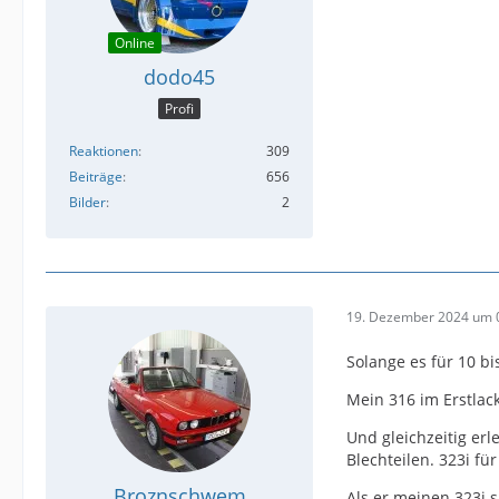
Online
dodo45
Profi
Reaktionen
309
Beiträge
656
Bilder
2
19. Dezember 2024 um 
Solange es für 10 bi
Mein 316 im Erstlac
Und gleichzeitig er
Blechteilen. 323i fü
Broznschwem
Als er meinen 323i s