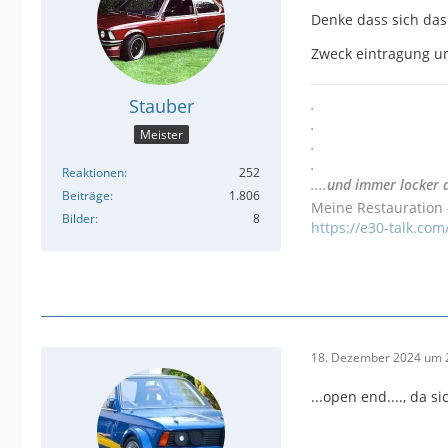
Denke dass sich das 
Zweck eintragung 
Stauber
.
.
Meister
.
.
Reaktionen
252
....
und immer locker 
Beiträge
1.806
Meine Restauration -
Bilder
8
https://e30-talk.com
18. Dezember 2024 um 
...open end...., da 