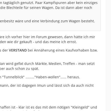
ien tagtäglich genutzt. Paar Kampfspuren aber kein einziges
die Blechteile für seinen Wagen. Da ist dann aber noch
lienbesitz wäre und eine Verbindung zum Wagen besteht.
äre ich vorher hier im Forum gewesen, dann hätte ich mir
den wie dir gekauft - und das meine ich ernst.
ss der
VERSTAND
bei Annäherung eines Kaufvorhaben bzw.
n wird gefixt durch Märkte, Medien, Treffen - man setzt
ber auch schon zu spät.
nelblick" ........."Haben-wollen"...... heraus.
ann, der ist dagegen Imun und lässt sich da auch nicht
affen ist - klar ist es das mit dem nötigen "Kleingeld" und