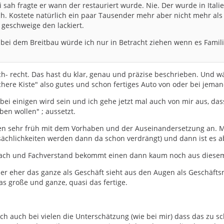
i sah fragte er wann der restauriert wurde. Nie. Der wurde in Ital
h. Kostete natürlich ein paar Tausender mehr aber nicht mehr als 
 geschweige den lackiert.
 bei dem Breitbau würde ich nur in Betracht ziehen wenn es Fami
uch- recht. Das hast du klar, genau und präzise beschrieben. Und w
chere Kiste" also gutes und schon fertiges Auto von oder bei jeman
bei einigen wird sein und ich gehe jetzt mal auch von mir aus, da
en wollen" ; aussetzt.
elen sehr früh mit dem Vorhaben und der Auseinandersetzung an. Ma
tsächlichkeiten werden dann da schon verdrängt) und dann ist es a
ach und Fachverstand bekommt einen dann kaum noch aus diesem "Tun
r eher das ganze als Geschäft sieht aus den Augen als Geschäftsm
 das große und ganze, quasi das fertige.
h auch bei vielen die Unterschätzung (wie bei mir) dass das zu sch