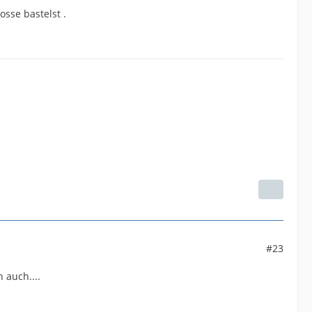
osse bastelst .
#23
 auch....