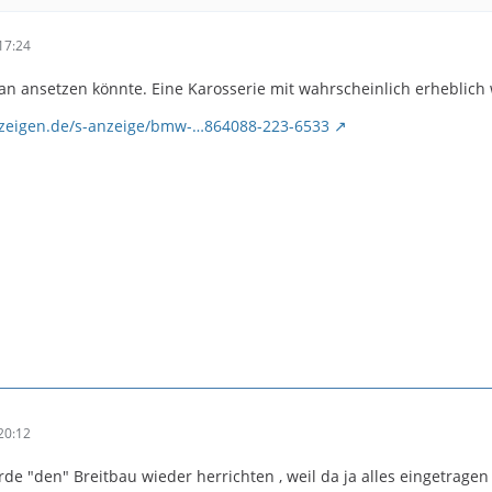
17:24
n ansetzen könnte. Eine Karosserie mit wahrscheinlich erheblich
nzeigen.de/s-anzeige/bmw-…864088-223-6533
20:12
rde "den" Breitbau wieder herrichten , weil da ja alles eingetragen i