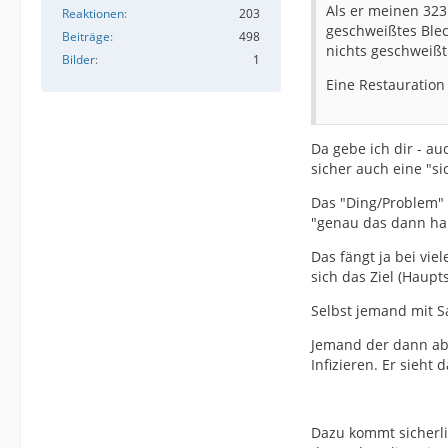
Als er meinen 323
Reaktionen
203
geschweißtes Blec
Beiträge
498
nichts geschweißt
Bilder
1
Eine Restauration
Da gebe ich dir - a
sicher auch eine "si
Das "Ding/Problem" 
"genau das dann hab
Das fängt ja bei vi
sich das Ziel (Haup
Selbst jemand mit S
Jemand der dann abe
Infizieren. Er sieht
Dazu kommt sicherlic