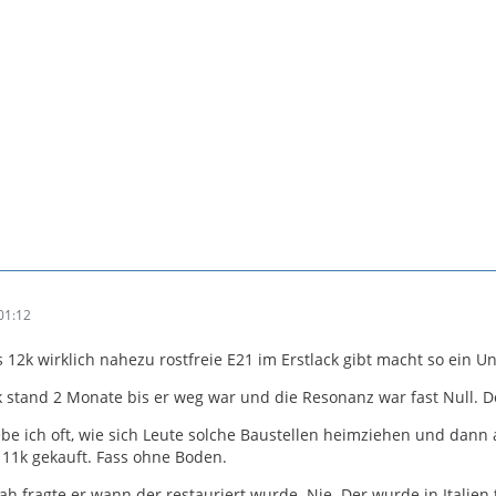
01:12
s 12k wirklich nahezu rostfreie E21 im Erstlack gibt macht so ein U
k stand 2 Monate bis er weg war und die Resonanz war fast Null. 
lebe ich oft, wie sich Leute solche Baustellen heimziehen und dan
r 11k gekauft. Fass ohne Boden.
ah fragte er wann der restauriert wurde. Nie. Der wurde in Italien